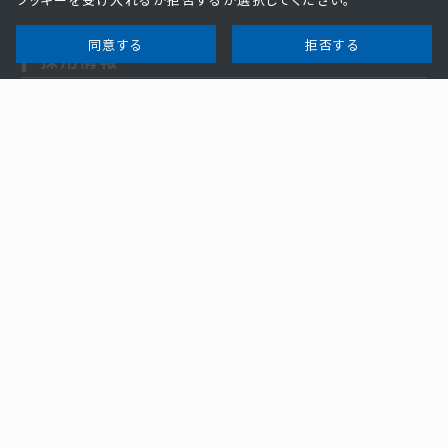
同意する
拒否する
採用情報
新卒採用情報
事業紹介
加賀電子の課題解決力
事業分野一覧
電子部品・半導体ビジネス
EMS ビジネス
情報機器ビジネス