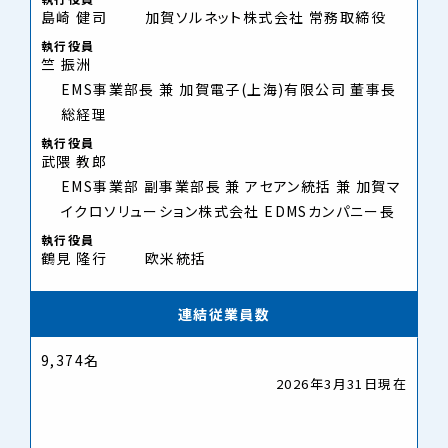
島崎 健司
加賀ソルネット株式会社 常務取締役
執行役員
竺 振洲
EMS事業部長 兼 加賀電子(上海)有限公司 董事長
総経理
執行役員
武隈 教郎
EMS事業部 副事業部長 兼 アセアン統括 兼 加賀マ
イクロソリューション株式会社 EDMSカンパニー長
執行役員
鶴見 隆行
欧米統括
連結従業員数
9,374名
2026年3月31日現在