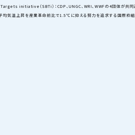
ed Targets initiative（SBTi）：CDP、UNGC、WRI、WWFの4団
の平均気温上昇を産業革命前比で1.5℃に抑える努力を追求する国際枠