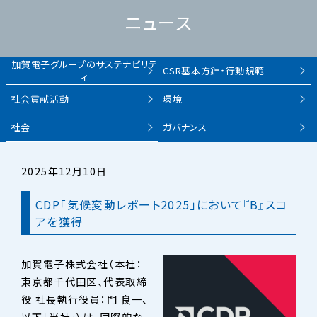
ニュース
加賀電子グループの
サステナビリテ
CSR基本方針・
行動規範
ィ
社会貢献活動
環境
社会
ガバナンス
2025年12月10日
CDP「気候変動レポート2025」において『B』スコ
アを獲得
加賀電子株式会社（本社：
東京都千代田区、代表取締
役 社長執行役員：門 良一、
以下「当社」）は、国際的な