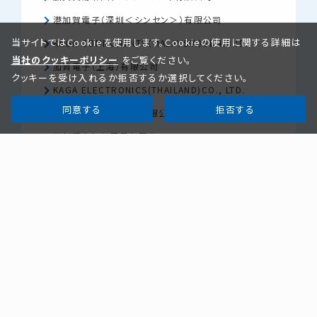
港加賀電子（深圳＜シンセン＞）有限公司
当サイトではCookieを使用します。Cookieの使用に関する詳細は
KAGA COMPONENTS（MALAYSIA）SDN.BHD.
当社のクッキーポリシー
をご覧ください。
加賀電子（上海）有限公司
クッキーを受け入れるか拒否するか選択してください。
KAGA ELECTRONICS(THAILAND)CO., LTD.
同意する
拒否する
加賀沢山電子（蘇州）有限公司
蘇州沢山加賀貿易有限公司
加賀電子科技（蘇州）有限公司
PT. KAGA ELECTRONICS INDONESIA
湖北加賀電子有限公司
KAGA ELECTRONICS INDIA PRIVATE LIMITED
KAGA FEI ELECTRONICS (Shanghai) Co., Ltd.
KAGA FEI ELECTRONICS PACIFIC ASIA LIMITED
KAGA FEI ELECTRONICS (Dalian) Software
Limited