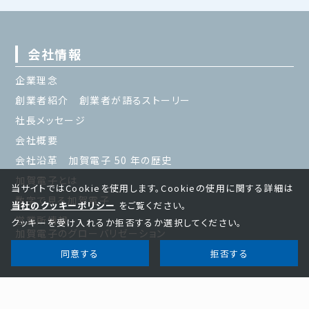
会社情報
企業理念
創業者紹介 創業者が語るストーリー
社長メッセージ
会社概要
会社沿革 加賀電子 50 年の歴史
加賀電子とは
当サイトではCookieを使用します。Cookieの使用に関する詳細は
数字で見る加賀電子
当社のクッキーポリシー
をご覧ください。
営業所情報
クッキーを受け入れるか拒否するか選択してください。
加賀電子のグローバリゼーション
同意する
拒否する