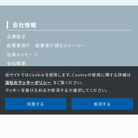
会社情報
企業理念
創業者紹介 創業者が語るストーリー
社長メッセージ
会社概要
会社沿革 加賀電子 50 年の歴史
当サイトではCookieを使用します。Cookieの使用に関する詳細は
加賀電子とは
当社のクッキーポリシー
をご覧ください。
数字で見る加賀電子
クッキーを受け入れるか拒否するか選択してください。
営業所情報
同意する
拒否する
加賀電子のグローバリゼーション