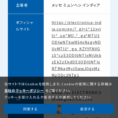
主催者
メッセ ミュンヘン インディア
オフィシャ
https://electronica-ind
ルサイト
ia.com/en/?_gl=1*12xyl
5i*_up*MQ..*_ga*MTU3
ODIwNTkwNS4xNzgyND
UyMTI3*_ga_KZYYFNVG
1S*czE3ODI0NTIxMjUkb
zEkZzEkdDE3ODI0NTIx
NTMkajMyJGwwJGgxMz
MzODc3NTg1
当サイトではCookieを使用します。Cookieの使用に関する詳細は
当社のクッキーポリシー
をご覧ください。
お問合わせ
KAGA FEI ELECTRONICS
クッキーを受け入れるか拒否するか選択してください。
先
(Shanghai) Co., Ltd.
〒200-335 Rm.302-30
同意する
拒否する
3, Building T2N, EBA ce