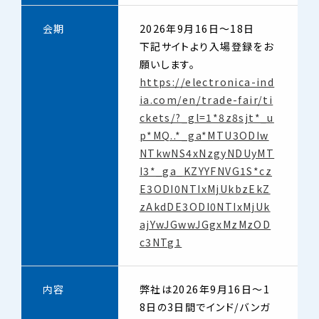
会期
2026年9月16日～18日
下記サイトより入場登録をお
願いします。
https://electronica-ind
ia.com/en/trade-fair/ti
ckets/?_gl=1*8z8sjt*_u
p*MQ..*_ga*MTU3ODIw
NTkwNS4xNzgyNDUyMT
I3*_ga_KZYYFNVG1S*cz
E3ODI0NTIxMjUkbzEkZ
zAkdDE3ODI0NTIxMjUk
ajYwJGwwJGgxMzMzOD
c3NTg1
内容
弊社は2026年9月16日～1
8日の3日間でインド/バンガ