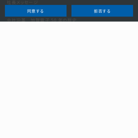
社長メッセージ
同意する
拒否する
会社概要
会社沿革 加賀電子 50 年の歴史
加賀電子とは
数字で見る加賀電子
営業所情報
加賀電子のグローバリゼーション
サステナビリティ
サステナビリティ中長期経営計画